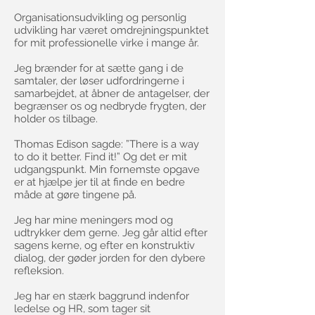
Organisationsudvikling og personlig
udvikling har været omdrejningspunktet
for mit professionelle virke i mange år.
Jeg brænder for at sætte gang i de
samtaler, der løser udfordringerne i
samarbejdet, at åbner de antagelser, der
begrænser os og nedbryde frygten, der
holder os tilbage.
Thomas Edison sagde: ”There is a way
to do it better. Find it!” Og det er mit
udgangspunkt. Min fornemste opgave
er at hjælpe jer til at finde en bedre
måde at gøre tingene på.
Jeg har mine meningers mod og
udtrykker dem gerne. Jeg går altid efter
sagens kerne, og efter en konstruktiv
dialog, der gøder jorden for den dybere
refleksion.
Jeg har en stærk baggrund indenfor
ledelse og HR, som tager sit