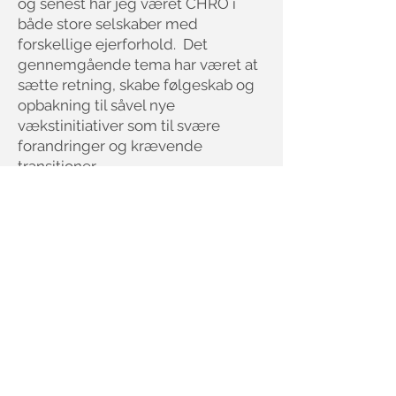
og senest har jeg været CHRO i
både store selskaber med
forskellige ejerforhold. Det
gennemgående tema har været at
sætte retning, skabe følgeskab og
opbakning til såvel nye
vækstinitiativer som til svære
forandringer og krævende
transitioner.
I rollen som CHRO/ HR direktør har
jeg planlagt og gennemført alle
former for transitioner, fra CEO
transitions til
virksomhedsintegrationer og
udviklet globale funktioner – både
strukturelt og kulturelt, og både i
forretningen og i People & Culture.
Jeg har de senere år været trusted