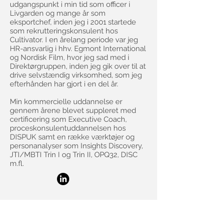
udgangspunkt i min tid som officer i
Livgarden og mange år som
eksportchef, inden jeg i 2001 startede
som rekrutteringskonsulent hos
Cultivator. I en årelang periode var jeg
HR-ansvarlig i hhv. Egmont International
og Nordisk Film, hvor jeg sad med i
Direktørgruppen, inden jeg gik over til at
drive selvstændig virksomhed, som jeg
efterhånden har gjort i en del år.
Min kommercielle uddannelse er
gennem årene blevet suppleret med
certificering som Executive Coach,
proceskonsulentuddannelsen hos
DISPUK samt en række værktøjer og
personanalyser som Insights Discovery,
JTI/MBTI Trin I og Trin II, OPQ32, DISC
m.fl.