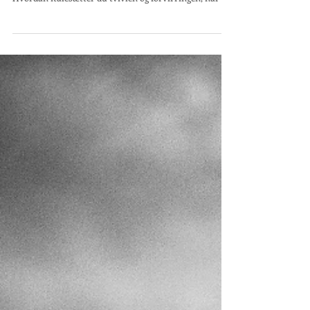
Hvor går du hen, når det, du oplever, sker under
overfladen og er så subtilt at ingen andre ser det?
Hvordan italesætter du tvivlen og forvirringen, når du
udsættes for manipulation og psykisk vold på
arbejdspladsen? Hvilke reelle muligheder er der
egentlig? 1 april 2019 blev psykisk vold kriminaliseret.
En meget vigtig anerkendelse af, hvor svært det kan
være at række ud i forbindelse med psykisk vold i
parforholdet, og at følgevirkningerne ofte er mere
skadelige end andre